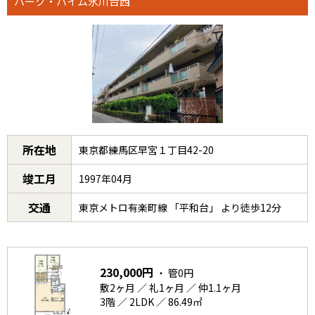
パーク・ハイム氷川台西
所在地
東京都練馬区早宮１丁目42-20
竣工月
1997年04月
交通
東京メトロ有楽町線 「平和台」 より徒歩12分
230,000円
・ 管0円
敷2ヶ月 ／ 礼1ヶ月 ／ 仲1.1ヶ月
3階 ／ 2LDK ／ 86.49㎡