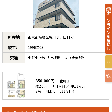
オンライン部屋探し
所在地
東京都板橋区桜川３丁目11-7
竣工月
1996年03月
交通
東武東上線 「上板橋」 より徒歩7分
350,000円
・ 管0円
敷2ヶ月 ／ 礼1ヶ月 ／ 仲1.1ヶ月
3階 ／ 4LDK ／ 211.81㎡