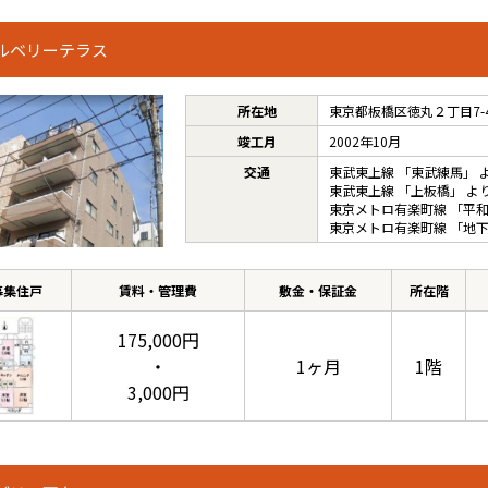
ルベリーテラス
所在地
東京都板橋区徳丸２丁目7-
竣工月
2002年10月
交通
東武東上線
「
東武練馬
」 
東武東上線
「
上板橋
」 よ
東京メトロ有楽町線
「
平
東京メトロ有楽町線
「
地
募集住戸
賃料・管理費
敷金・保証金
所在階
175,000円
・
1ヶ月
1階
3,000円