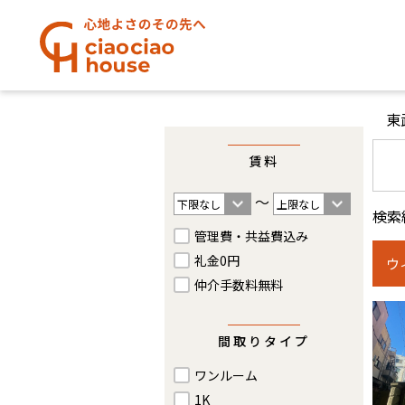
東
賃料
〜
検索
管理費・共益費込み
礼金0円
ウ
仲介手数料無料
間取りタイプ
ワンルーム
1K