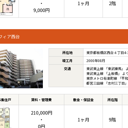
・
1ヶ月
2階
9,000円
フィア西台
所在地
東京都板橋区西台４丁目4-
竣工月
2000年08月
交通
東武東上線
「
東武練馬
」 
東武東上線
「
上板橋
」 よ
東京メトロ有楽町線
「
平
都営三田線
「
志村三丁目
」
募集住戸
賃料・管理費
敷金・保証金
所在階
210,000円
・
1ヶ月
9階
0円