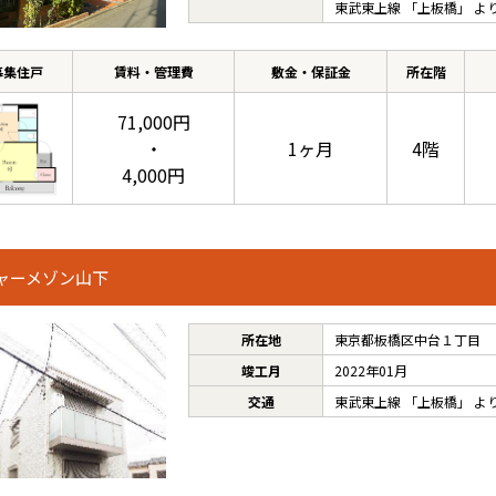
東武東上線
「
上板橋
」 よ
募集住戸
賃料・管理費
敷金・保証金
所在階
71,000円
・
1ヶ月
4階
4,000円
ャーメゾン山下
所在地
東京都板橋区中台１丁目
竣工月
2022年01月
交通
東武東上線
「
上板橋
」 よ