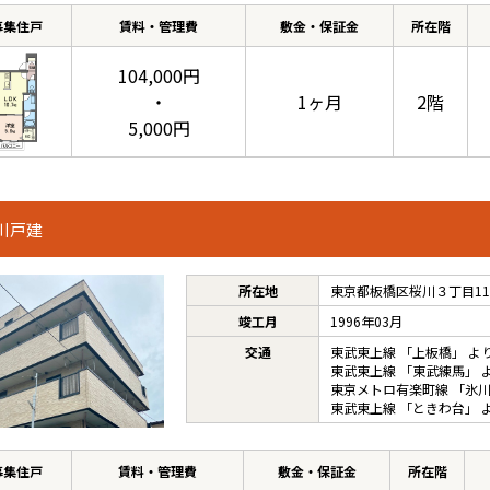
募集住戸
賃料・管理費
敷金・保証金
所在階
104,000円
・
1ヶ月
2階
5,000円
川戸建
所在地
東京都板橋区桜川３丁目11
竣工月
1996年03月
交通
東武東上線
「
上板橋
」 よ
東武東上線
「
東武練馬
」 
東京メトロ有楽町線
「
氷
東武東上線
「
ときわ台
」 
募集住戸
賃料・管理費
敷金・保証金
所在階