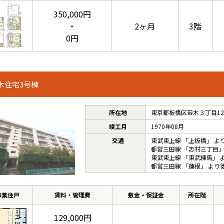
350,000円
・
2ヶ月
3階
0円
木住宅3号棟
所在地
東京都板橋区若木３丁目12
竣工月
1970年08月
交通
東武東上線
「
上板橋
」 よ
都営三田線
「
志村三丁目
」
東武東上線
「
東武練馬
」 
都営三田線
「
蓮根
」 より
募集住戸
賃料・管理費
敷金・保証金
所在階
129,000円