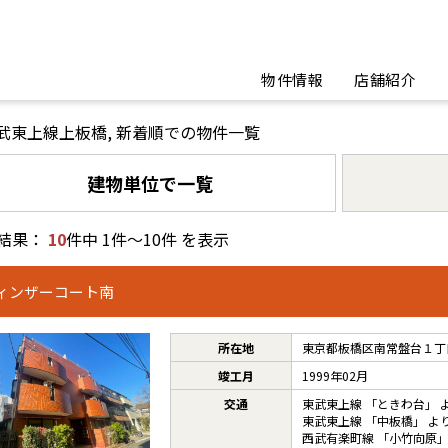
物件情報
店舗紹介
武東上線上板橋, 新着順での物件一覧
建物単位で一覧
結果：
10
件中 1件～10件 を表示
ィンザーコート南
所在地
東京都板橋区南常盤台１丁目
竣工月
1999年02月
交通
東武東上線
「
ときわ台
」 
東武東上線
「
中板橋
」 よ
西武有楽町線
「
小竹向原
」