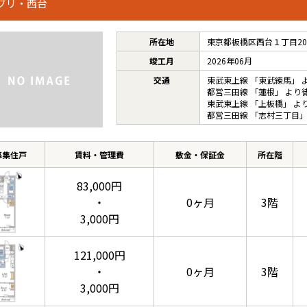
ブリ・西台
所在地
東京都板橋区西台１丁目20-
竣工月
2026年06月
交通
東武東上線
「
東武練馬
」 
都営三田線
「
蓮根
」 より
東武東上線
「
上板橋
」 よ
都営三田線
「
志村三丁目
」
募集住戸
賃料・管理費
敷金・保証金
所在階
83,000円
・
0ヶ月
3階
3,000円
121,000円
・
0ヶ月
3階
3,000円