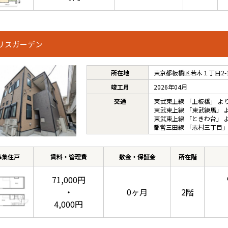
リスガーデン
所在地
東京都板橋区若木１丁目2-
竣工月
2026年04月
交通
東武東上線
「
上板橋
」 よ
東武東上線
「
東武練馬
」 
東武東上線
「
ときわ台
」 
都営三田線
「
志村三丁目
」
募集住戸
賃料・管理費
敷金・保証金
所在階
71,000円
・
0ヶ月
2階
4,000円