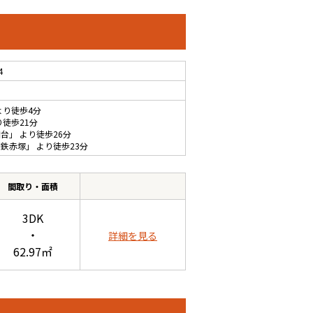
4
より徒歩4分
り徒歩21分
和台
」 より徒歩26分
下鉄赤塚
」 より徒歩23分
間取り・面積
3DK
・
詳細を見る
62.97㎡