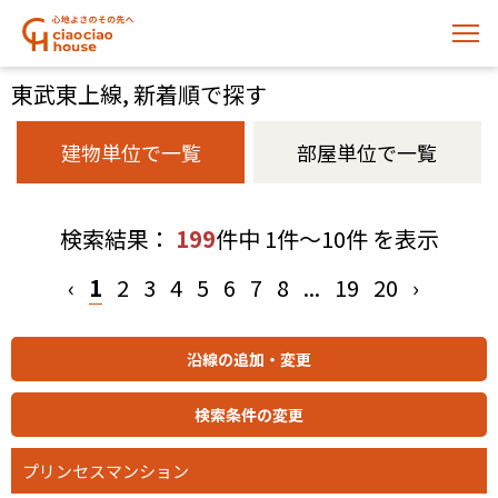
東武東上線, 新着順で探す
建物単位で一覧
部屋単位で一覧
検索結果：
199
件中 1件～10件 を表示
‹
1
2
3
4
5
6
7
8
...
19
20
›
プリンセスマンション