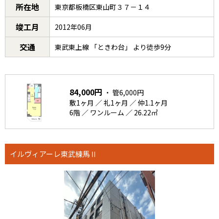
所在地
東京都板橋区東山町３７－１４
竣工月
2012年06月
交通
東武東上線 「ときわ台」 より徒歩9分
84,000円
・ 管6,000円
敷1ヶ月 ／ 礼1ヶ月 ／ 仲1.1ヶ月
6階 ／ ワンルーム ／ 26.22㎡
イルヴィアーレ東武練馬Ⅱ