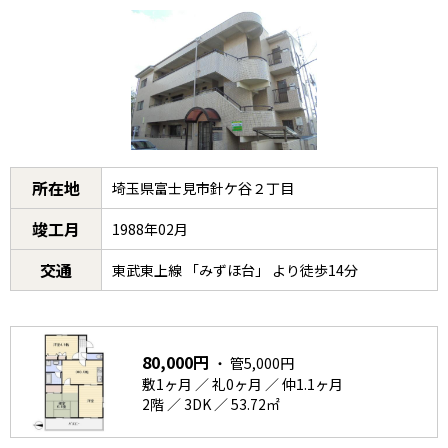
所在地
埼玉県富士見市針ケ谷２丁目
竣工月
1988年02月
交通
東武東上線 「みずほ台」 より徒歩14分
80,000円
・ 管5,000円
敷1ヶ月 ／ 礼0ヶ月 ／ 仲1.1ヶ月
2階 ／ 3DK ／ 53.72㎡