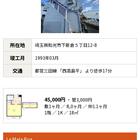
所在地
埼玉県和光市下新倉５丁目12-8
竣工月
1993年03月
交通
都営三田線 「西高島平」 より徒歩17分
45,000円
・ 管3,000円
敷1ヶ月 ／ 礼0ヶ月 ／ 仲1.1ヶ月
1階 ／ 1K ／ 18㎡
La Mala Pua