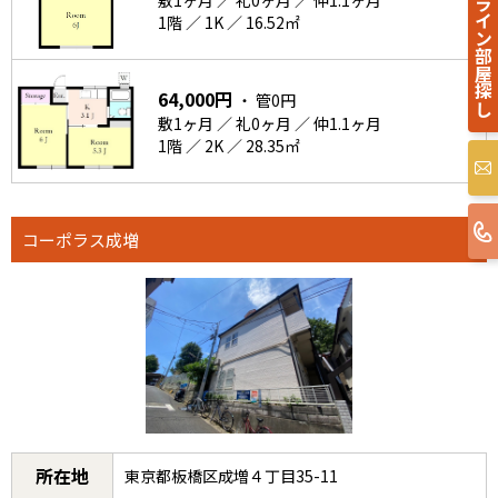
オンライン部屋探し
敷1ヶ月 ／ 礼0ヶ月 ／ 仲1.1ヶ月
1階 ／ 1K ／ 16.52㎡
64,000円
・ 管0円
敷1ヶ月 ／ 礼0ヶ月 ／ 仲1.1ヶ月
1階 ／ 2K ／ 28.35㎡
コーポラス成増
所在地
東京都板橋区成増４丁目35-11