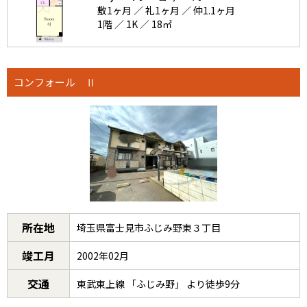
敷1ヶ月 ／ 礼1ヶ月 ／ 仲1.1ヶ月
1階 ／ 1K ／ 18㎡
コンフォール Ⅱ
所在地
埼玉県富士見市ふじみ野東３丁目
竣工月
2002年02月
交通
東武東上線 「ふじみ野」 より徒歩9分