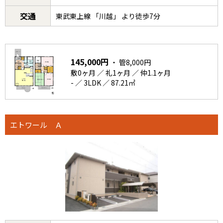
交通
東武東上線 「川越」 より徒歩7分
145,000円
・ 管8,000円
敷0ヶ月 ／ 礼1ヶ月 ／ 仲1.1ヶ月
- ／ 3LDK ／ 87.21㎡
エトワール Ａ