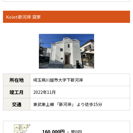
Kolet新河岸 貸家
所在地
埼玉県川越市大字下新河岸
竣工月
2022年11月
交通
東武東上線 「新河岸」 より徒歩15分
160,000円
・ 管0円