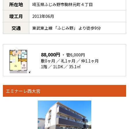
所在地
埼玉県ふじみ野市駒林元町４丁目
竣工月
2013年06月
交通
東武東上線 「ふじみ野」 より徒歩9分
88,000円
・ 管6,000円
敷0ヶ月 ／ 礼1ヶ月 ／ 仲1.1ヶ月
1階 ／ 1LDK ／ 35.1㎡
エミナーレ西大宮