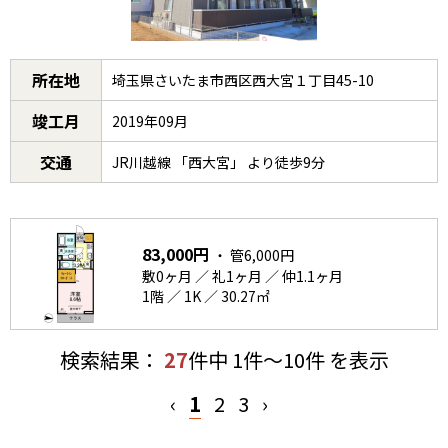
所在地
埼玉県さいたま市西区西大宮１丁目45-10
竣工月
2019年09月
交通
JR川越線 「西大宮」 より徒歩9分
83,000円
・ 管6,000円
敷0ヶ月 ／ 礼1ヶ月 ／ 仲1.1ヶ月
1階 ／ 1K ／ 30.27㎡
検索結果：
27
件中 1件～10件 を表示
‹
1
2
3
›