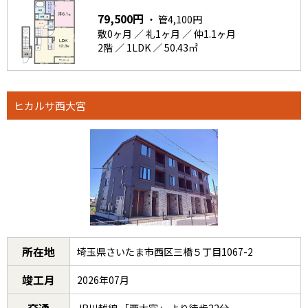
79,500円
・ 管4,100円
敷0ヶ月 ／ 礼1ヶ月 ／ 仲1.1ヶ月
2階 ／ 1LDK ／ 50.43㎡
ヒカルサ西大宮
所在地
埼玉県さいたま市西区三橋５丁目1067-2
竣工月
2026年07月
交通
JR川越線 「西大宮」 より徒歩22分