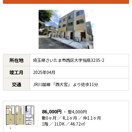
所在地
埼玉県さいたま市西区大字指扇3235-2
竣工月
2025年04月
交通
JR川越線 「西大宮」 より徒歩11分
86,000円
・ 管4,000円
敷0ヶ月 ／ 礼1ヶ月 ／ 仲1.1ヶ月
1階 ／ 1LDK ／ 46.72㎡