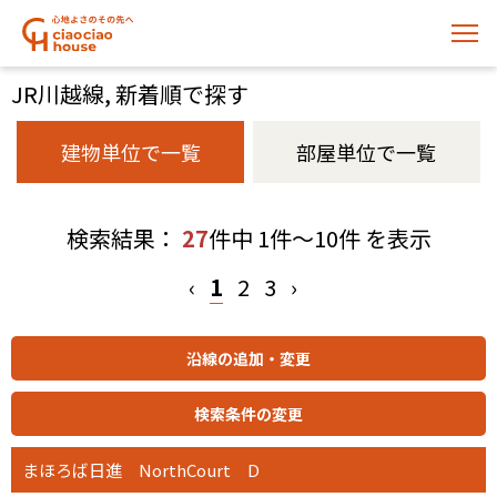
JR川越線, 新着順で探す
建物単位で一覧
部屋単位で一覧
検索結果：
27
件中 1件～10件 を表示
‹
1
2
3
›
まほろば日進 NorthCourt D