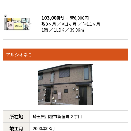
103,000円
・ 管6,000円
敷0ヶ月 ／ 礼1ヶ月 ／ 仲1.1ヶ月
1階 ／ 1LDK ／ 39.06㎡
アルシオネＣ
所在地
埼玉県川越市新宿町２丁目
竣工月
2000年03月