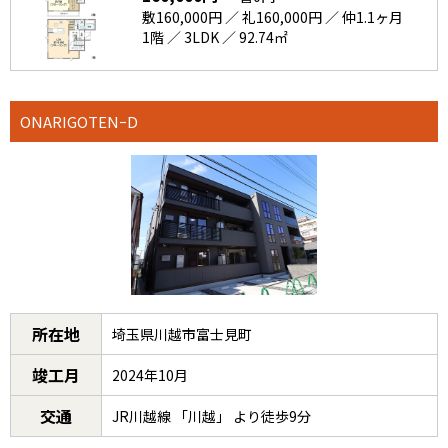
敷160,000円 ／ 礼160,000円 ／ 仲1.1ヶ月
1階 ／ 3LDK ／ 92.74㎡
ONARIGOTENｰD
所在地
埼玉県川越市富士見町
竣工月
2024年10月
交通
JR川越線 「川越」 より徒歩9分