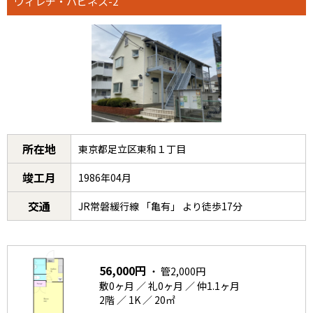
ヴィレヂ・ハピネス-2
所在地
東京都足立区東和１丁目
竣工月
1986年04月
交通
JR常磐緩行線 「亀有」 より徒歩17分
56,000円
・ 管2,000円
敷0ヶ月 ／ 礼0ヶ月 ／ 仲1.1ヶ月
2階 ／ 1K ／ 20㎡