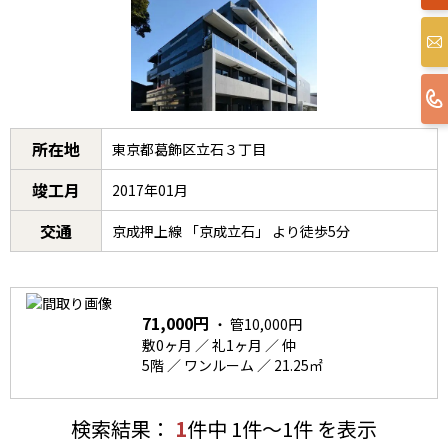
所在地
東京都葛飾区立石３丁目
竣工月
2017年01月
交通
京成押上線 「京成立石」 より徒歩5分
71,000円
・ 管10,000円
敷0ヶ月 ／ 礼1ヶ月 ／ 仲
5階 ／ ワンルーム ／ 21.25㎡
検索結果：
1
件中 1件～1件 を表示