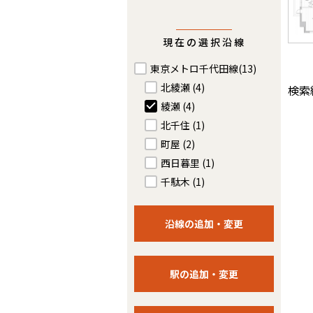
現在の選択沿線
東京メトロ千代田線
(13)
北綾瀬
(4)
検索
綾瀬
(4)
北千住
(1)
町屋
(2)
西日暮里
(1)
千駄木
(1)