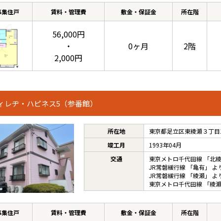
募集住戸
賃料・管理費
敷金・保証金
所在階
56,000円
・
0ヶ月
2階
2,000円
ィレヂ・ハピネス5（参番館）
所在地
東京都足立区東綾瀬３丁目10
竣工月
1993年04月
交通
東京メトロ千代田線
「
北
JR常磐緩行線
「
亀有
」 よ
JR常磐緩行線
「
綾瀬
」 よ
東京メトロ千代田線
「
綾
募集住戸
賃料・管理費
敷金・保証金
所在階