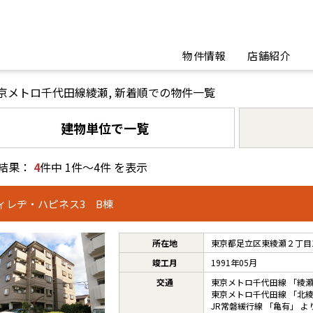
物件情報
店舗紹介
京メトロ千代田線綾瀬, 新着順での物件一覧
建物単位で一覧
結果：
4
件中 1件～4件 を表示
ィレヂ・ハピネス3 B棟
所在地
東京都足立区東綾瀬２丁目16
竣工月
1991年05月
交通
東京メトロ千代田線
「
綾
東京メトロ千代田線
「
北
JR常磐緩行線
「
亀有
」 よ