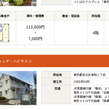
つくばエクスプレス
「
青
募集住戸
賃料・管理費
敷金・保証金
所在階
113,000円
・
4階
7,000円
ィレヂ・ハピネス-2
所在地
東京都足立区東和１丁目
竣工月
1986年04月
交通
JR常磐緩行線
「
亀有
」 よ
東京メトロ千代田線
「
北
JR常磐緩行線
「
綾瀬
」 よ
東京メトロ千代田線
「
綾