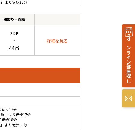
井
」 より徒歩23分
間取り・面積
2DK
・
詳細を見る
オンライン部屋探し
44㎡
り徒歩17分
綾瀬
」 より徒歩17分
り徒歩18分
瀬
」 より徒歩18分