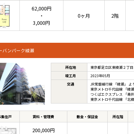
62,000円
・
0ヶ月
2階
3,000円
ーバンパーク綾瀬
所在地
東京都足立区東綾瀬２丁目
竣工月
2023年05月
交通
JR常磐緩行線
「
綾瀬
」 よ
東京メトロ千代田線
「
綾
つくばエクスプレス
「
青
東京メトロ千代田線
「
北
募集住戸
賃料・管理費
敷金・保証金
所在階
200,000円