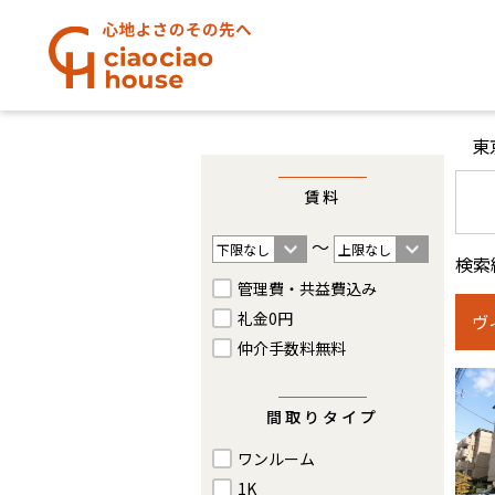
東
賃料
〜
検索
管理費・共益費込み
礼金0円
ヴ
仲介手数料無料
間取りタイプ
ワンルーム
1K