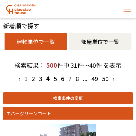
新着順で探す
建物単位で一覧
部屋単位で一覧
検索結果：
500
件中 31件～40件 を表示
‹
1
2
3
4
5
6
7
8
...
49
50
›
エバーグリーンコート