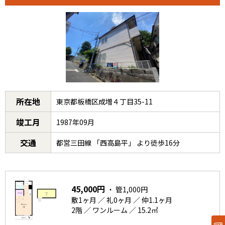
所在地
東京都板橋区成増４丁目35-11
竣工月
1987年09月
交通
都営三田線 「西高島平」 より徒歩16分
45,000円
・ 管1,000円
敷1ヶ月 ／ 礼0ヶ月 ／ 仲1.1ヶ月
2階 ／ ワンルーム ／ 15.2㎡