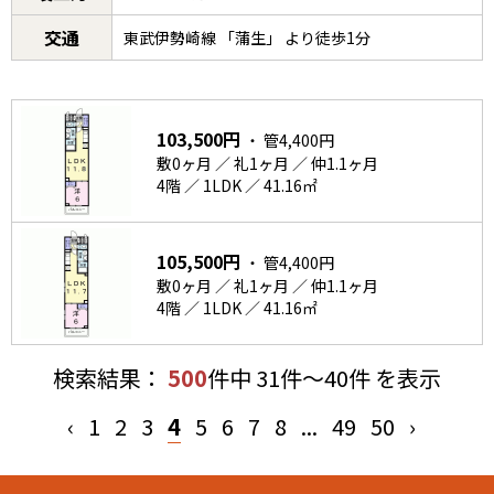
交通
東武伊勢崎線 「蒲生」 より徒歩1分
103,500円
・ 管4,400円
敷0ヶ月 ／ 礼1ヶ月 ／ 仲1.1ヶ月
4階 ／ 1LDK ／ 41.16㎡
105,500円
・ 管4,400円
敷0ヶ月 ／ 礼1ヶ月 ／ 仲1.1ヶ月
4階 ／ 1LDK ／ 41.16㎡
検索結果：
500
件中 31件～40件 を表示
‹
1
2
3
4
5
6
7
8
...
49
50
›