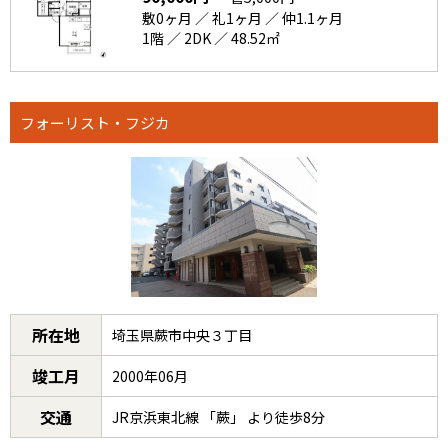
敷0ヶ月 ／ 礼1ヶ月 ／ 仲1.1ヶ月
1階 ／ 2DK ／ 48.52㎡
フォーリスト・フジカ
所在地
埼玉県蕨市中央３丁目
竣工月
2000年06月
交通
JR京浜東北線 「蕨」 より徒歩8分