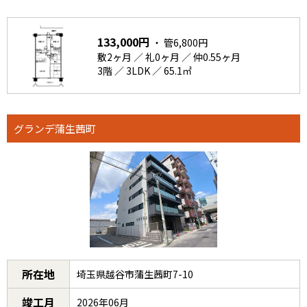
133,000円
・ 管6,800円
敷2ヶ月 ／ 礼0ヶ月 ／ 仲0.55ヶ月
3階 ／ 3LDK ／ 65.1㎡
グランデ蒲生茜町
所在地
埼玉県越谷市蒲生茜町7-10
竣工月
2026年06月