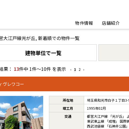
物件情報
店舗紹介
営大江戸線光が丘, 新着順での物件一覧
建物単位で一覧
結果：
13
件中 1件～10件 を表示
‹
1
2
›
ィヴレワコー
所在地
埼玉県和光市白子１丁目3-
竣工月
1995年02月
交通
都営大江戸線
「
光が丘
」 
東武東上線
「
成増
」 国際
西武池袋線
「
石神井公園
」