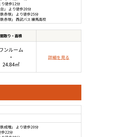
より徒歩12分
和台
」 より徒歩20分
下鉄赤塚
」 より徒歩25分
下鉄赤塚
」 西武バス 練馬高校
間取り・面積
ワンルーム
・
詳細を見る
24.84㎡
下鉄成増
」 より徒歩20分
徒歩22分