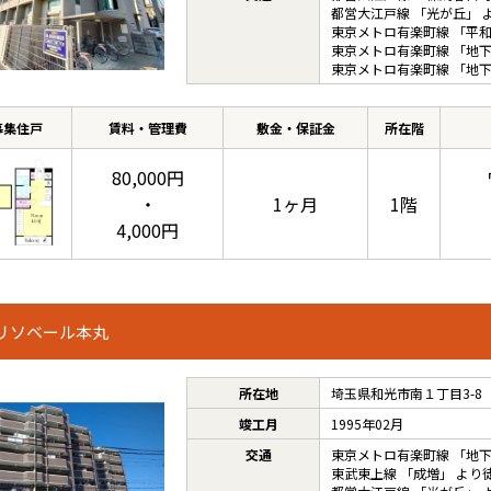
都営大江戸線
「
光が丘
」 
東京メトロ有楽町線
「
平
東京メトロ有楽町線
「
地
東京メトロ有楽町線
「
地
募集住戸
賃料・管理費
敷金・保証金
所在階
80,000円
・
1ヶ月
1階
4,000円
リソベール本丸
所在地
埼玉県和光市南１丁目3-8
竣工月
1995年02月
交通
東京メトロ有楽町線
「
地
東武東上線
「
成増
」 より