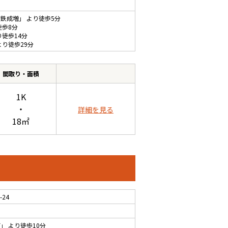
下鉄成増
」 より徒歩5分
徒歩8分
り徒歩14分
より徒歩29分
間取り・面積
1K
・
詳細を見る
18㎡
24
町
」 より徒歩10分