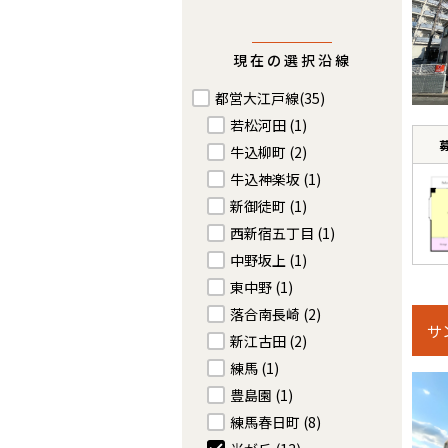
現在の選択沿線
都営大江戸線
(35)
若松河田
(1)
牛込柳町
(2)
牛込神楽坂
(1)
新御徒町
(1)
西新宿五丁目
(1)
中野坂上
(1)
東中野
(1)
落合南長崎
(2)
サ
新江古田
(2)
練馬
(1)
豊島園
(1)
練馬春日町
(8)