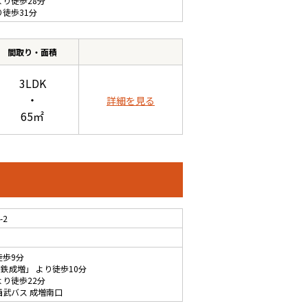
より徒歩28分
り徒歩31分
間取り・面積
3LDK
・
詳細を見る
65㎡
-2
徒歩9分
下鉄成増
」 より徒歩10分
より徒歩22分
西武バス 成増南口