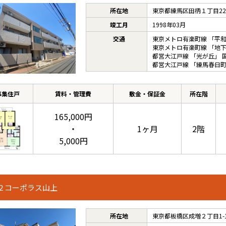
所在地
東京都練馬区田柄１丁目22-
竣工月
1998年03月
交通
東京メトロ有楽町線
「
平
東京メトロ有楽町線
「
地
都営大江戸線
「
光が丘
」 
都営大江戸線
「
練馬春日
募集住戸
賃料・管理費
敷金・保証金
所在階
165,000円
・
1ヶ月
2階
5,000円
２コーポラス山上
所在地
東京都板橋区成増２丁目1-