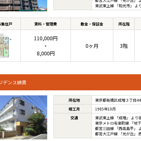
都営大江戸線
「
光が丘
」 
東武東上線
「
和光市
」 よ
募集住戸
賃料・管理費
敷金・保証金
所在階
110,000円
・
0ヶ月
3階
8,000円
ジデンス綿貫
所在地
東京都板橋区成増３丁目44
竣工月
1985年10月
交通
東武東上線
「
成増
」 より
東京メトロ有楽町線
「
地
都営三田線
「
西高島平
」 
都営大江戸線
「
光が丘
」 