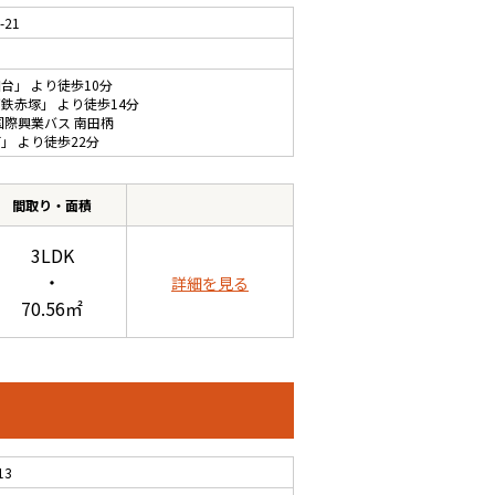
21
和台
」 より徒歩10分
下鉄赤塚
」 より徒歩14分
国際興業バス 南田柄
町
」 より徒歩22分
間取り・面積
3LDK
・
詳細を見る
70.56㎡
13