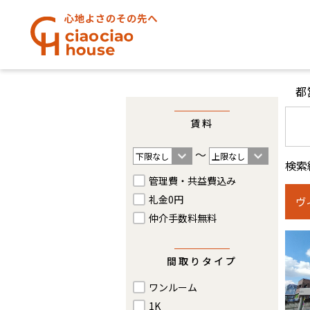
都
賃料
〜
検索
管理費・共益費込み
礼金0円
ヴ
仲介手数料無料
間取りタイプ
ワンルーム
1K