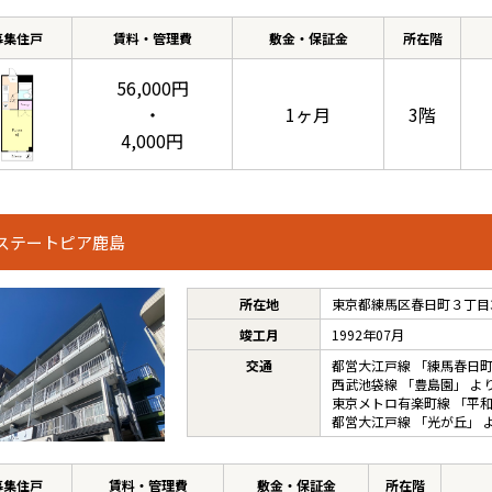
募集住戸
賃料・管理費
敷金・保証金
所在階
56,000円
・
1ヶ月
3階
4,000円
ステートピア鹿島
所在地
東京都練馬区春日町３丁目34
竣工月
1992年07月
交通
都営大江戸線
「
練馬春日
西武池袋線
「
豊島園
」 よ
東京メトロ有楽町線
「
平
都営大江戸線
「
光が丘
」 
募集住戸
賃料・管理費
敷金・保証金
所在階