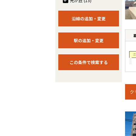
光が丘
(13)
ク