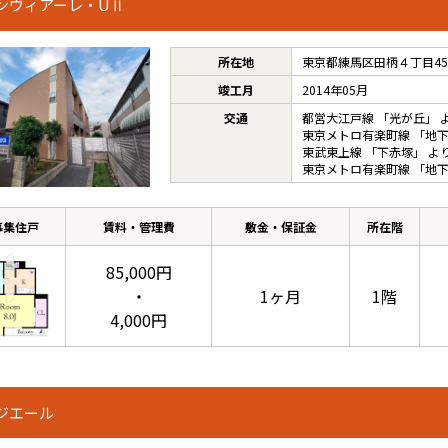
ンヴィアーレ・UⅡ
所在地
東京都練馬区田柄４丁目45-
竣工月
2014年05月
交通
都営大江戸線
「
光が丘
」 
東京メトロ有楽町線
「
地
東武東上線
「
下赤塚
」 よ
東京メトロ有楽町線
「
地
募集住戸
賃料・管理費
敷金・保証金
所在階
85,000円
・
1ヶ月
1階
4,000円
ジエール