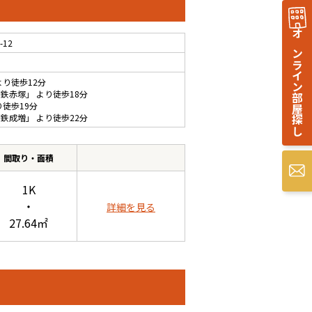
オンライン部屋探し
12
より徒歩12分
下鉄赤塚
」 より徒歩18分
り徒歩19分
下鉄成増
」 より徒歩22分
間取り・面積
1K
・
詳細を見る
27.64㎡