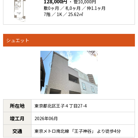
128,000円
・ 管10,000円
敷0ヶ月 ／ 礼0ヶ月 ／ 仲1.1ヶ月
7階 ／ 1K ／ 25.62㎡
シュエット
所在地
東京都北区王子４丁目27-4
竣工月
2026年06月
交通
東京メトロ南北線 「王子神谷」 より徒歩4分