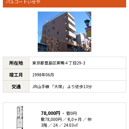
パルコートいせや
所在地
東京都豊島区巣鴨４丁目29-3
竣工月
1998年06月
交通
JR山手線 「大塚」 より徒歩13分
78,000円
・ 管0円
敷78,000円 ／ 礼0ヶ月 ／ 仲
3階 ／ 1K ／ 24.03㎡