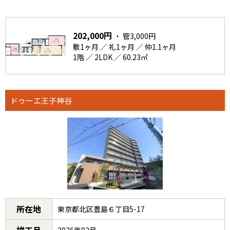
202,000円
・ 管3,000円
敷1ヶ月 ／ 礼1ヶ月 ／ 仲1.1ヶ月
1階 ／ 2LDK ／ 60.23㎡
ドゥーエ王子神谷
所在地
東京都北区豊島６丁目5-17