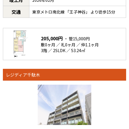
竣工月
2026年02月
交通
東京メトロ南北線 「王子神谷」 より徒歩15分
205,000円
・ 管15,000円
敷0ヶ月 ／ 礼0ヶ月 ／ 仲1.1ヶ月
3階 ／ 2SLDK ／ 53.24㎡
レジディア千駄木