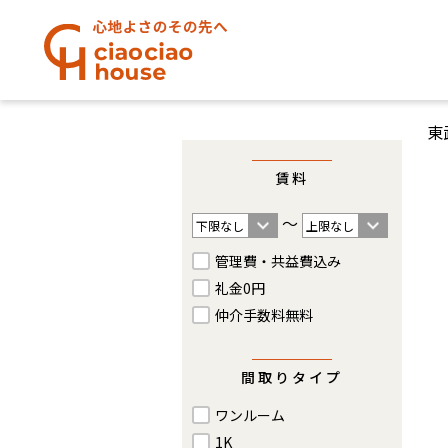
東
賃料
〜
管理費・共益費込み
礼金0円
仲介手数料無料
間取りタイプ
ワンルーム
1K