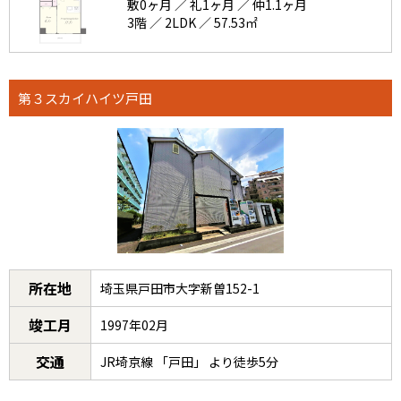
敷0ヶ月 ／ 礼1ヶ月 ／ 仲1.1ヶ月
3階 ／ 2LDK ／ 57.53㎡
第３スカイハイツ戸田
所在地
埼玉県戸田市大字新曽152-1
竣工月
1997年02月
交通
JR埼京線 「戸田」 より徒歩5分