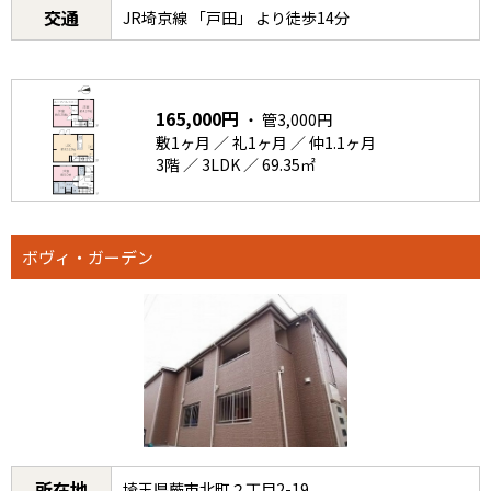
交通
JR埼京線 「戸田」 より徒歩14分
165,000円
・ 管3,000円
敷1ヶ月 ／ 礼1ヶ月 ／ 仲1.1ヶ月
3階 ／ 3LDK ／ 69.35㎡
ボヴィ・ガーデン
所在地
埼玉県蕨市北町２丁目2-19