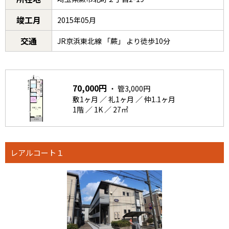
竣工月
2015年05月
交通
JR京浜東北線 「蕨」 より徒歩10分
70,000円
・ 管3,000円
敷1ヶ月 ／ 礼1ヶ月 ／ 仲1.1ヶ月
1階 ／ 1K ／ 27㎡
レアルコート１