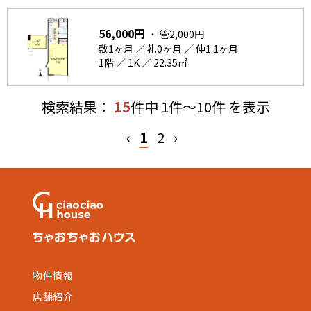
56,000円
・ 管2,000円
敷1ヶ月 ／ 礼0ヶ月 ／ 仲1.1ヶ月
1階 ／ 1K ／ 22.35㎡
検索結果：
15
件中 1件～10件 を表示
‹
1
2
›
物件情報
店舗紹介