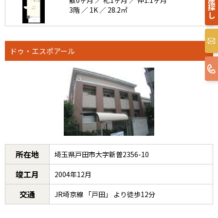
敷0ヶ月 ／ 礼1ヶ月 ／ 仲1.1ヶ月
3階 ／ 1K ／ 28.2㎡
ドゥ・エスポアール
所在地
埼玉県戸田市大字新曽2356-10
竣工月
2004年12月
交通
JR埼京線 「戸田」 より徒歩12分