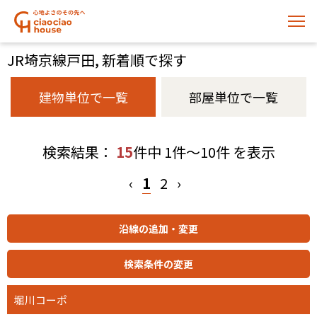
JR埼京線戸田, 新着順で探す
建物単位で一覧
部屋単位で一覧
検索結果：
15
件中 1件～10件 を表示
‹
1
2
›
堀川コーポ