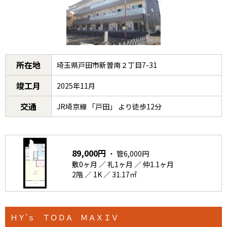
所在地
埼玉県戸田市新曽南２丁目7-31
竣工月
2025年11月
交通
JR埼京線 「戸田」 より徒歩12分
89,000円
・ 管6,000円
敷0ヶ月 ／ 礼1ヶ月 ／ 仲1.1ヶ月
2階 ／ 1K ／ 31.17㎡
ＨＹ’ｓ ＴＯＤＡ ＭＡＸＩＶ