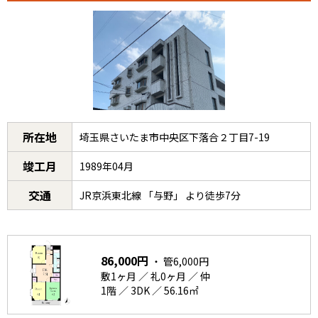
所在地
埼玉県さいたま市中央区下落合２丁目7-19
竣工月
1989年04月
交通
JR京浜東北線 「与野」 より徒歩7分
86,000円
・ 管6,000円
敷1ヶ月 ／ 礼0ヶ月 ／ 仲
1階 ／ 3DK ／ 56.16㎡