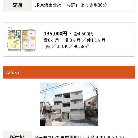
交通
JR京浜東北線 「与野」 より徒歩36分
135,000円
・ 管4,500円
敷0ヶ月 ／ 礼0ヶ月 ／ 仲1.1ヶ月
1階 ／ 3LDK ／ 90.58㎡
Alfieri
所在地
埼玉県さいたま市浦和区上木崎４丁目9-32-10