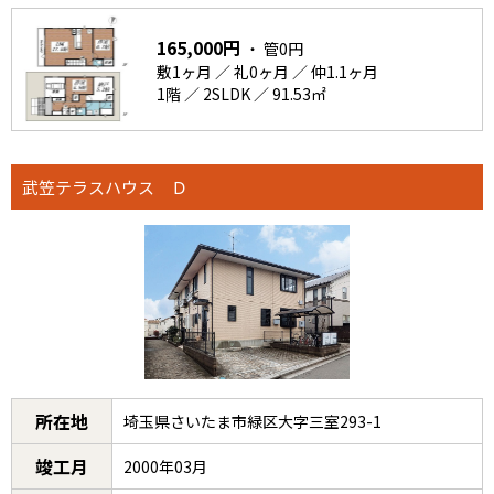
165,000円
・ 管0円
敷1ヶ月 ／ 礼0ヶ月 ／ 仲1.1ヶ月
1階 ／ 2SLDK ／ 91.53㎡
武笠テラスハウス Ｄ
所在地
埼玉県さいたま市緑区大字三室293-1
竣工月
2000年03月