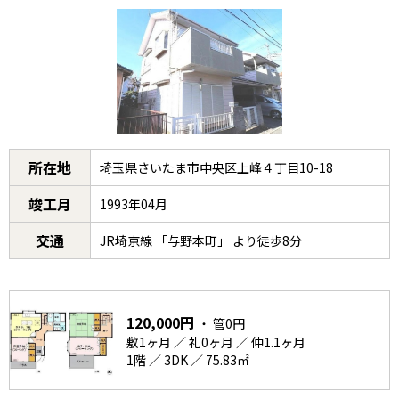
所在地
埼玉県さいたま市中央区上峰４丁目10-18
竣工月
1993年04月
交通
JR埼京線 「与野本町」 より徒歩8分
120,000円
・ 管0円
敷1ヶ月 ／ 礼0ヶ月 ／ 仲1.1ヶ月
1階 ／ 3DK ／ 75.83㎡