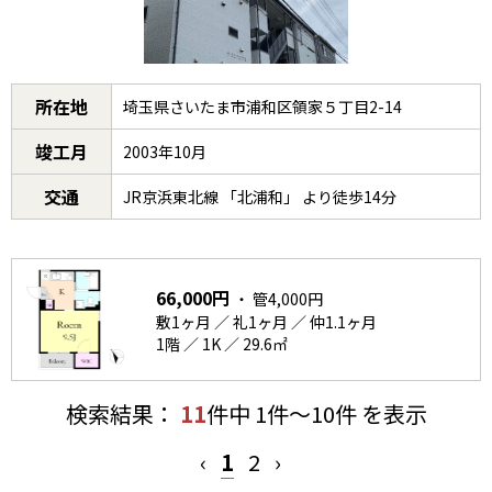
所在地
埼玉県さいたま市浦和区領家５丁目2-14
竣工月
2003年10月
交通
JR京浜東北線 「北浦和」 より徒歩14分
66,000円
・ 管4,000円
敷1ヶ月 ／ 礼1ヶ月 ／ 仲1.1ヶ月
1階 ／ 1K ／ 29.6㎡
検索結果：
11
件中 1件～10件 を表示
‹
1
2
›