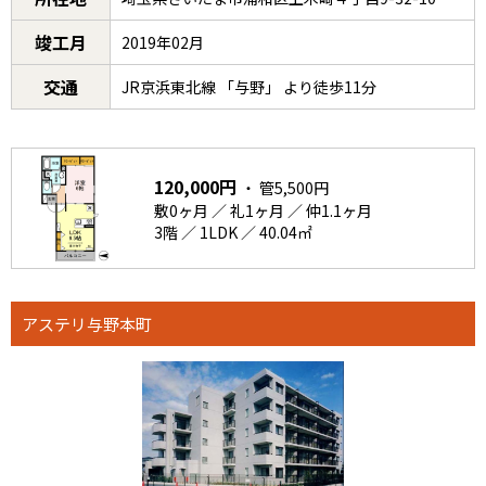
竣工月
2019年02月
交通
JR京浜東北線 「与野」 より徒歩11分
120,000円
・ 管5,500円
敷0ヶ月 ／ 礼1ヶ月 ／ 仲1.1ヶ月
3階 ／ 1LDK ／ 40.04㎡
アステリ与野本町