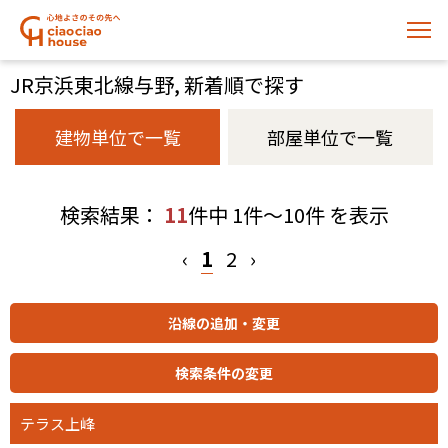
JR京浜東北線与野, 新着順で探す
建物単位で一覧
部屋単位で一覧
検索結果：
11
件中 1件～10件 を表示
‹
1
2
›
テラス上峰