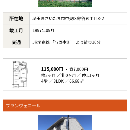
所在地
埼玉県さいたま市中央区鈴谷６丁目3-2
竣工月
1997年09月
交通
JR埼京線 「与野本町」 より徒歩10分
115,000円
・ 管7,000円
敷2ヶ月 ／ 礼0ヶ月 ／ 仲1.1ヶ月
4階 ／ 3LDK ／ 66.68㎡
ブランヴェニール