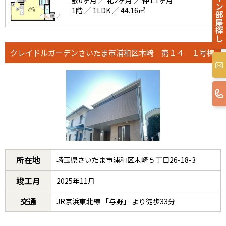
オンライン部屋探し
敷0ヶ月 ／ 礼2ヶ月 ／ 仲1.1ヶ月
1階 ／ 1LDK ／ 44.16㎡
クレイドルガーデンさいたま市浦和区木崎 第１４ １号棟
所在地
埼玉県さいたま市浦和区木崎５丁目26-18-3
竣工月
2025年11月
交通
JR京浜東北線 「与野」 より徒歩33分