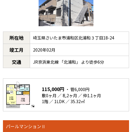
所在地
埼玉県さいたま市浦和区北浦和３丁目18-24
竣工月
2020年02月
交通
JR京浜東北線 「北浦和」 より徒歩6分
115,000円
・ 管6,000円
敷0ヶ月 ／ 礼2ヶ月 ／ 仲1.1ヶ月
1階 ／ 1LDK ／ 35.32㎡
パールマンションⅡ