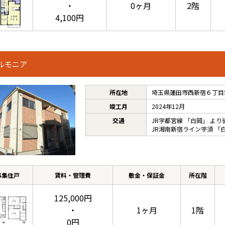
・
0ヶ月
2階
4,100円
ルモニア
所在地
埼玉県蓮田市西新宿６丁目
竣工月
2024年12月
交通
JR宇都宮線
「
白岡
」 より
JR湘南新宿ライン宇須
「
募集住戸
賃料・管理費
敷金・保証金
所在階
125,000円
・
1ヶ月
1階
0円