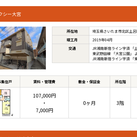
クシー大宮
所在地
埼玉県さいたま市北区土呂町
竣工月
2019年04月
交通
JR湘南新宿ライン宇須
「
東武野田線
「
大宮公園
」 
JR湘南新宿ライン宇須
「
募集住戸
賃料・管理費
敷金・保証金
所在階
107,000円
・
0ヶ月
3階
7,000円