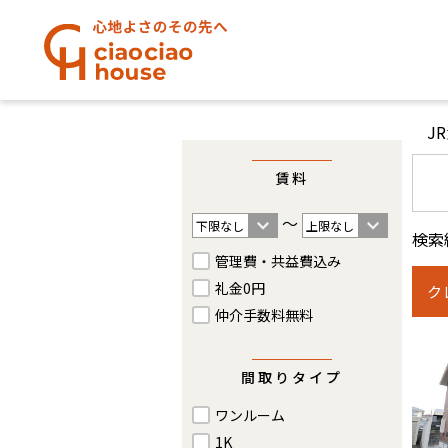
J
賃料
〜
検索
管理費・共益費込み
礼金0円
ク
仲介手数料無料
間取りタイプ
ワンルーム
1K