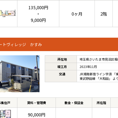
135,000円
・
0ヶ月
2階
9,000円
ートヴィレッジ かすみ
所在地
埼玉県さいたま市見沼区堀崎
竣工月
2023年11月
交通
JR湘南新宿ライン宇須
「
東武野田線
「
大和田
」 よ
募集住戸
賃料・管理費
敷金・保証金
所在階
90,000円