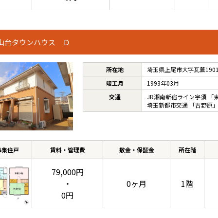
山台タウンハウス Ｄ
所在地
埼玉県上尾市大字瓦葺1901
竣工月
1993年03月
交通
JR湘南新宿ライン宇須
「
埼玉新都市交通
「
吉野原
」
募集住戸
賃料・管理費
敷金・保証金
所在階
79,000円
・
0ヶ月
1階
0円