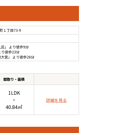
１丁目73-9
土呂
」 より徒歩9分
より徒歩23分
東大宮
」 より徒歩26分
間取り・面積
1LDK
・
詳細を見る
40.84㎡