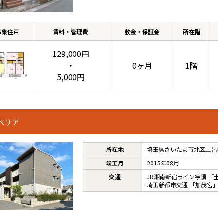
募集住戸
賃料・管理費
敷金・保証金
所在階
129,000円
・
0ヶ月
1階
5,000円
ベリア
所在地
埼玉県さいたま市北区土呂町
竣工月
2015年08月
交通
JR湘南新宿ライン宇須
「
埼玉新都市交通
「
加茂宮
」