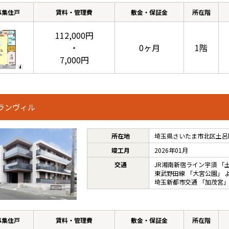
募集住戸
賃料・管理費
敷金・保証金
所在階
112,000円
・
0ヶ月
1階
7,000円
ランヴィル
所在地
埼玉県さいたま市北区土呂町
竣工月
2026年01月
交通
JR湘南新宿ライン宇須
「
東武野田線
「
大宮公園
」 
埼玉新都市交通
「
加茂宮
」
募集住戸
賃料・管理費
敷金・保証金
所在階