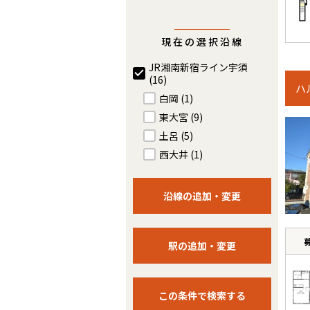
現在の選択沿線
JR湘南新宿ライン宇須
(16)
ハ
白岡
(1)
東大宮
(9)
土呂
(5)
西大井
(1)