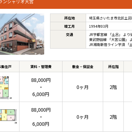
ランシャリオ大宮
所在地
埼玉県さいたま市北区土呂町
竣工月
1994年03月
交通
JR宇都宮線
「
土呂
」 より
東武野田線
「
大宮公園
」 
JR湘南新宿ライン宇須
「
募集住戸
賃料・管理費
敷金・保証金
所在階
88,000円
・
0ヶ月
2階
6,000円
88,000円
・
0ヶ月
2階
6,000円