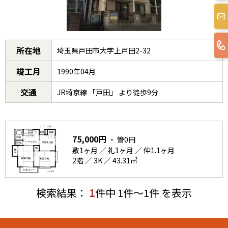
所在地
埼玉県戸田市大字上戸田2-32
竣工月
1990年04月
交通
JR埼京線 「戸田」 より徒歩9分
75,000円
・ 管0円
敷1ヶ月 ／ 礼1ヶ月 ／ 仲1.1ヶ月
2階 ／ 3K ／ 43.31㎡
検索結果：
1
件中 1件～1件 を表示