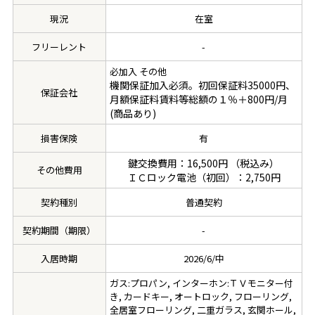
現況
在室
フリーレント
-
必加入 その他
機関保証加入必須。初回保証料35000円、
保証会社
月額保証料賃料等総額の１％＋800円/月
(商品あり)
損害保険
有
鍵交換費用：16,500円 （税込み）
その他費用
ＩＣロック電池（初回）：2,750円
契約種別
普通契約
契約期間（期限）
-
入居時期
2026/6/中
ガス:プロパン, インターホン:ＴＶモニター付
き, カードキー, オートロック, フローリング,
全居室フローリング, 二重ガラス, 玄関ホール,