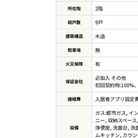
2階
所在階
9戸
総戸数
木造
建築構造
無
駐車場
有
火災保険
必加入 その他
保証会社
初回契約時:100%
入居者アプリ設定費：
諸経費
ガス:都市ガス, イ
ニー, 収納スペース,
浄便座, 洗面台, 
設備
ムキッチン, カウン