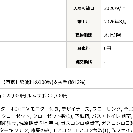
2026/9/上
入居可能日
2026年8月
竣工月
地上3階
建物階建
0円
駐車料
-
鍵交換代
、【東京】総賃料の100%(支払手数料2%)
22,000円 ルムサポ：2,700円
ンターホン:ＴＶモニター付き, デザイナーズ, フローリング, 
 クローゼット, クローゼット数(1), 下駄箱, バス・トイレ:別室,
洗面所独立, 洗濯機置き場:室内, ガスコンロ設置済, ガスコンロ口数(
ターキッチン, 冷房のみ, エアコン, エアコン台数(1), 光ファ