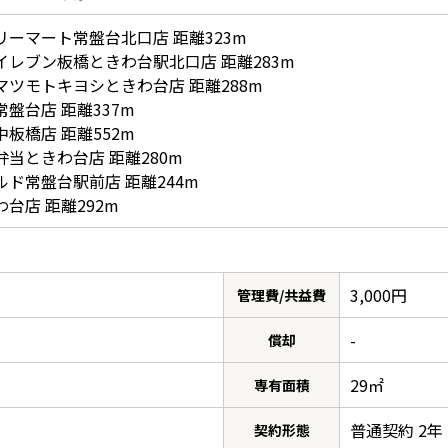
リーマート常盤台北口店 距離323m
イレブン板橋ときわ台駅北口店 距離283m
マツモトキヨシときわ台店 距離288m
盤台店 距離337m
板橋店 距離552m
弁当ときわ台店 距離280m
ルド常盤台駅前店 距離244m
台店 距離292m
3,000円
管理費/共益費
-
償却
29㎡
専有面積
普通契約 2年
契約形態