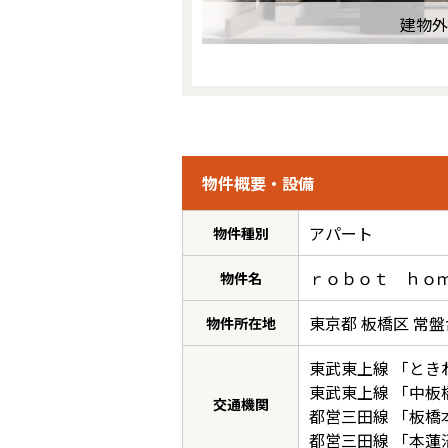
建物外
物件概要・設備
アパート
物件種別
ｒｏｂｏｔ ｈｏ
物件名
東京都 板橋区 常盤台
物件所在地
東武東上線
「
とき
東武東上線
「
中板
交通機関
都営三田線
「
板橋
都営三田線
「
本蓮