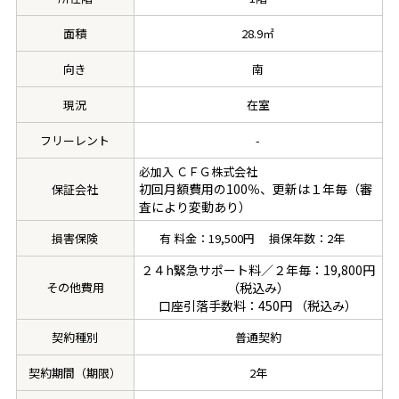
面積
28.9㎡
向き
南
現況
在室
フリーレント
-
必加入 ＣＦＧ株式会社
初回月額費用の100％、更新は１年毎（審
保証会社
査により変動あり）
損害保険
有 料金：19,500円 損保年数：2年
２４h緊急サポート料／２年毎：19,800円
その他費用
（税込み）
口座引落手数料：450円 （税込み）
契約種別
普通契約
契約期間（期限）
2年