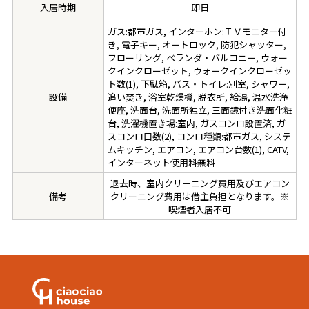
入居時期
即日
ガス:都市ガス, インターホン:ＴＶモニター付
き, 電子キー, オートロック, 防犯シャッター,
フローリング, ベランダ・バルコニー, ウォー
クインクローゼット, ウォークインクローゼッ
ト数(1), 下駄箱, バス・トイレ:別室, シャワー,
設備
追い焚き, 浴室乾燥機, 脱衣所, 給湯, 温水洗浄
便座, 洗面台, 洗面所独立, 三面鏡付き洗面化粧
台, 洗濯機置き場:室内, ガスコンロ設置済, ガ
スコンロ口数(2), コンロ種類:都市ガス, システ
ムキッチン, エアコン, エアコン台数(1), CATV,
インターネット使用料無料
退去時、室内クリーニング費用及びエアコン
備考
クリーニング費用は借主負担となります。※
喫煙者入居不可