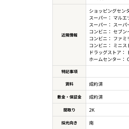
ショッピングセンタ
スーパー： マルエツ
スーパー： スーパ
コンビニ： セブン
近隣情報
コンビニ： ファミ
コンビニ： ミニスト
ドラッグストア： 
ホームセンター： C
特記事項
成約済
賃料
成約済
敷金・保証金
2K
間取り
南
採光向き