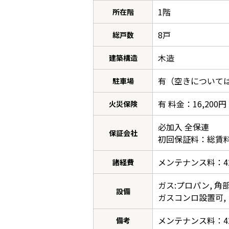
1階
所在階
8戸
総戸数
木造
建築構造
有（空きについて
駐車場
有 料金：16,20
火災保険
必加入 全保連
保証会社
初回保証料：総賃料の
メンテナンス料：42
諸経費
ガス:プロパン, 角
設備
ガスコンロ設置可, 
メンテナンス料：42
備考