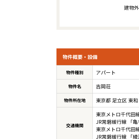
建物外
物件概要・設備
アパート
物件種別
吉岡荘
物件名
東京都 足立区 東和 
物件所在地
東京メトロ千代田
JR常磐緩行線
「
亀
交通機関
東京メトロ千代田
JR常磐緩行線
「
綾