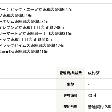
ー： ビッグ・エー足立東和店 距離647m
東和店 距離549m
ーオザム東綾瀬店 距離531m
イレブン足立東和1丁目店 距離248m
リーマート足立東綾瀬一丁目店 距離315m
ップ東和2丁目店 距離610m
ドラッグセイムス東綾瀬店 距離424m
an★Do東綾瀬店 距離416m
成約済
管理費/共益費
-
償却
33㎡
専有面積
普通契約 2年
契約形態