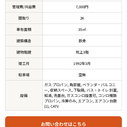
管理費/共益費
7,000円
間取り
2K
専有面積
35㎡
建築構造
鉄骨
建物階建
地上3階
竣工月
1992年3月
駐車場
空無
ガス:プロパン, 角部屋, ベランダ・バルコニ
ー, 収納スペース, 下駄箱, バス・トイレ:別室,
設備
給湯, 洗面台, ガスコンロ設置可, コンロ種類:
プロパン, 冷房のみ, エアコン, エアコン台数
(1), CATV
お問い合わせはこちら