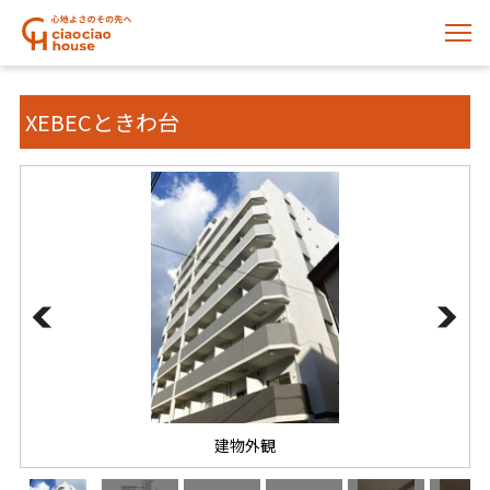
XEBECときわ台
建物外観