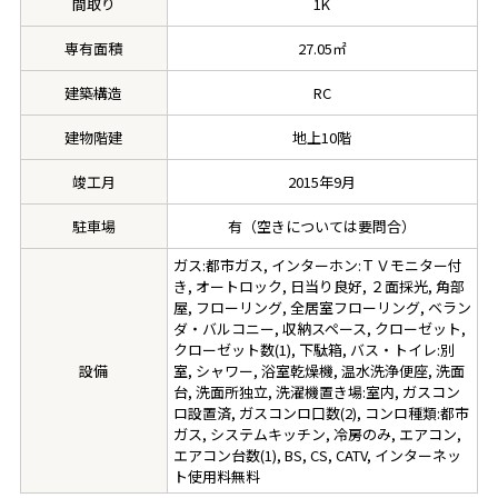
間取り
1K
専有面積
27.05㎡
建築構造
RC
建物階建
地上10階
竣工月
2015年9月
駐車場
有（空きについては要問合）
ガス:都市ガス, インターホン:ＴＶモニター付
き, オートロック, 日当り良好, ２面採光, 角部
屋, フローリング, 全居室フローリング, ベラン
ダ・バルコニー, 収納スペース, クローゼット,
クローゼット数(1), 下駄箱, バス・トイレ:別
設備
室, シャワー, 浴室乾燥機, 温水洗浄便座, 洗面
台, 洗面所独立, 洗濯機置き場:室内, ガスコン
ロ設置済, ガスコンロ口数(2), コンロ種類:都市
ガス, システムキッチン, 冷房のみ, エアコン,
エアコン台数(1), BS, CS, CATV, インターネッ
ト使用料無料