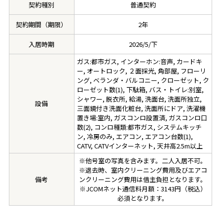
契約種別
普通契約
契約期間（期限）
2年
入居時期
2026/5/下
ガス:都市ガス, インターホン:音声, カードキ
ー, オートロック, ２面採光, 角部屋, フローリ
ング, ベランダ・バルコニー, クローゼット, ク
ローゼット数(1), 下駄箱, バス・トイレ:別室,
シャワー, 脱衣所, 給湯, 洗面台, 洗面所独立,
設備
三面鏡付き洗面化粧台, 洗面所にドア, 洗濯機
置き場:室内, ガスコンロ設置済, ガスコンロ口
数(2), コンロ種類:都市ガス, システムキッチ
ン, 冷房のみ, エアコン, エアコン台数(1),
CATV, CATVインターネット, 天井高2.5m以上
※他号室の写真を含みます。二人入居不可。
※退去時、室内クリーニング費用及びエアコ
備考
ンクリーニング費用は借主負担となります。
※JCOMネット通信料月額：3143円（税込）
必須となります。