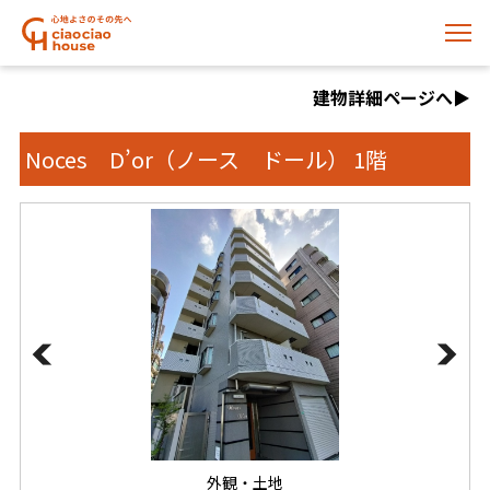
建物詳細ページへ▶️
Noces D’or（ノース ドール） 1階
外観・土地